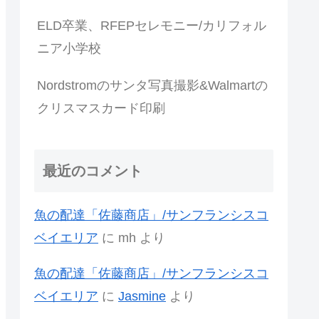
ELD卒業、RFEPセレモニー/カリフォル
ニア小学校
Nordstromのサンタ写真撮影&Walmartの
クリスマスカード印刷
最近のコメント
魚の配達「佐藤商店」/サンフランシスコ
ベイエリア
に
mh
より
魚の配達「佐藤商店」/サンフランシスコ
ベイエリア
に
Jasmine
より