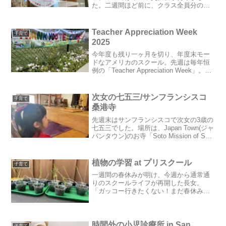
た。二週間ほど前に、クラス全員分のギ
フトを準備して事前に持ってくるよう
に、と連絡が入り、我が家は、たけのこ
の里や折り紙を詰め合わせてみました♪ち
Teacher Appreciation Week
子育て
ょっと質素...
2025
今年度も残り一ヶ月を切り、年度末モー
ドなアメリカのスクール。先週は毎年恒
例の「Teacher Appreciation Week」。一
年間お世話になった先生やスタッフに、
感謝の気持ちを伝える一週間です。まず
は小学校・キンダーガーデン編。長女...
次女の七五三/サンフランシスコ
子育て
桑港寺
先週末はサンフランシスコで次女の3歳の
七五三でした。場所は、Japan Town(ジャ
パンタウン)のお寺「Soto Mission of San
Francisco 曹洞宗日米山桑港寺」。長女も
こちらに七五三でお世話になりました。
毎年9月に...
植物の学習 at プリスクール
子育て
一週間の春休みが明け、今週から通常通
りのスクールライフが再開した長女。
「ガッコー行きたくない！まだ春休みな
の！！」と、今のところ毎朝ごねていま
す。春休み中、普段はスクールでしか会
わないクラスメイトのお友達と公園で遊
んだりピクニックしたのがと...
時間外の小児診療所 in San