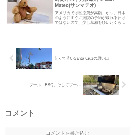
子育て
Mateo(サンマテオ)
アメリカでは医療費が高額、かつ、日本
のようにすぐに病院の予約が取れるわけ
ではないので、少し風邪をひいたくらい
ではお医者さんにかかりません。子ども
も例外ではなく、熱が出たら薬局で売っ
ている解熱剤(Tylenolなど)を飲ませ様子
を見ます。アメ...
苦くて苦いSanta Cruzの思い出
プール、BBQ、そしてプール
コメント
コメントを書き込む