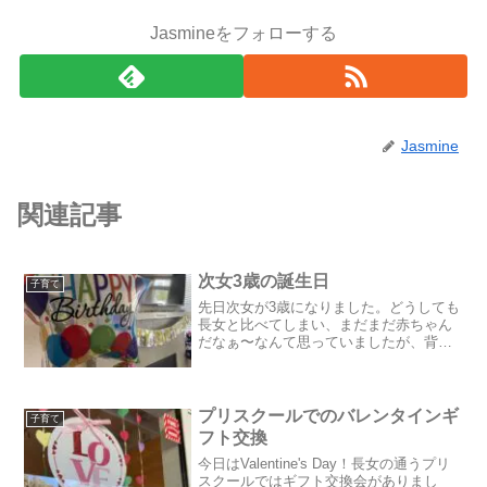
Jasmineをフォローする
Jasmine
関連記事
次女3歳の誕生日
子育て
先日次女が3歳になりました。どうしても
長女と比べてしまい、まだまだ赤ちゃん
だなぁ〜なんて思っていましたが、背も
ぐんと伸び、走るのも早くなり、いつの
間にか活発な女の子に。お誕生日のお祝
い第一弾はプリスクールで。先週月曜日
から通い始め、金曜日に...
プリスクールでのバレンタインギ
子育て
フト交換
今日はValentine's Day！長女の通うプリ
スクールではギフト交換会がありまし