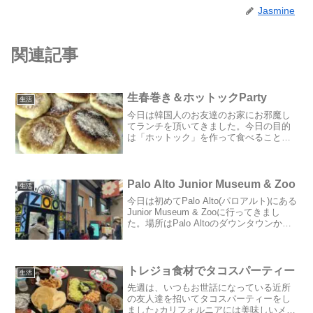
Jasmine
関連記事
生春巻き＆ホットックParty
生活
今日は韓国人のお友達のお家にお邪魔し
てランチを頂いてきました。今日の目的
は「ホットック」を作って食べること。
ホットックは韓国の屋台でよく売られて
いるパンケーキやおやきのようなおや
つ。私は初めてだったのでワクワク〜♪ホ
ットックはデザートなので...
Palo Alto Junior Museum & Zoo
生活
今日は初めてPalo Alto(パロアルト)にある
Junior Museum & Zooに行ってきまし
た。場所はPalo Altoのダウンタウンから
ほど近い住宅街の一角、Rinconada
Park(リンコナーダ公園)の隣にあります。
入場は...
トレジョ食材でタコスパーティー
生活
先週は、いつもお世話になっている近所
の友人達を招いてタコスパーティーをし
ました♪カリフォルニアには美味しいメキ