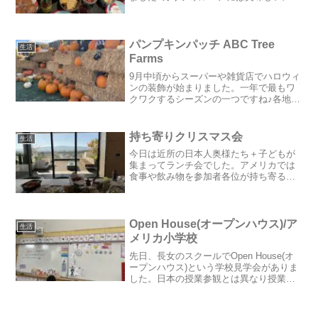
シコ料理店がたくさんあり、私もアメリ
カ移住と共にメキシカンの虜に。昔はよ
く家でも作っていましたが、娘たちが好
まないので最近は作って...
パンプキンパッチ ABC Tree
生活
Farms
9月中頃からスーパーや雑貨店でハロウィ
ンの装飾が始まりました。一年で最もワ
クワクするシーズンの一つですね♪各地の
パンプキンパッチもオープンし始めたの
で、先週末早速行ってきましたー！今回
はベイエリアで定番の「ABC Tree
持ち寄りクリスマス会
生活
Farms」。こ...
今日は近所の日本人奥様たち＋子どもが
集まってランチ会でした。アメリカでは
食事や飲み物を参加者各位が持ち寄るこ
とを「potluck(ポットラック)」と言いま
す。食事の準備を分担できるので気軽に
開催できる上、各自一品ずつ持ち寄るだ
けでとっても豪...
Open House(オープンハウス)/ア
生活
メリカ小学校
先日、長女のスクールでOpen House(オ
ープンハウス)という学校見学会がありま
した。日本の授業参観とは異なり授業風
景は観ることは出来ませんが、全学年の
教室が開放され、保護者は中に入って先
生と話したり、子供たちに日頃の学校生