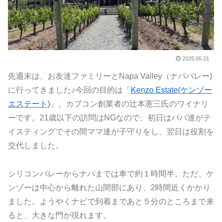
2025.05.21
先週末は、お友達ファミリーとNapa Valley（ナパバレー)
に行ってきました♪今回の目的は「
Kenzo Estate(ケンゾー
エステート)
」。カプコン創業者の辻本憲三氏のワイナリ
ーです。21歳以下の訪問はNGなので、初日はパパ達がテ
イスティングでその間ママ達が子守りをし、翌日は役割を
交代しました。
シリコンバレーからナパまでは車で約１時間半。ただ、ケ
ンゾーは中心から離れた山間部にあり、2時間近くかかり
ました。ようやくナビで到着まであと５分のところまで来
ると、大きな門が現れます。