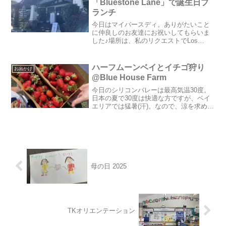
「Bluestone Lane」で誕生日ブ
ランチ
今日はマイバースディ。ありがたいこと
に仲良しのお友達にお祝いしてもらいま
した♪場所は、私のリクエストでLos
Altos(ロス・アルトス)にあるカフェ
「Bluestone Lane」。週末はいつも外に
行列ができるほどの人気店です。オース
ハーフムーンベイとイチゴ狩り
お出かけ
トラ...
@Blue House Farm
今日のシリコンバレーは最高気温30度。
日本の夏で30度は快適な方ですが、ベイ
エリアでは猛暑(汗)。なので、涼を求めて
Half Moon Bay(ハーフムーンベイ)の方へ
遊びに行くことに。シリコンバレーから
北西に車で45分ほどですが、太平洋に...
母の日 2025
TKオリエンテーション