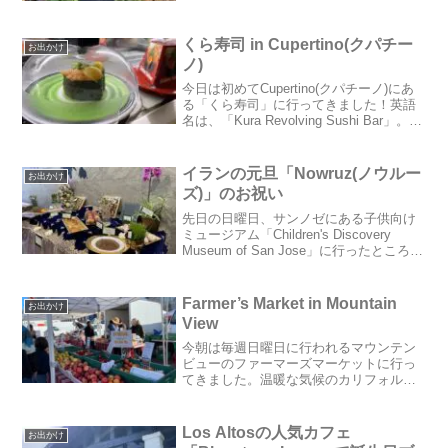
の手前にあります。 ※営業時間は毎週更
新されるので要チェックです場...
くら寿司 in Cupertino(クパチー
お出かけ
ノ)
今日は初めてCupertino(クパチーノ)にあ
る「くら寿司」に行ってきました！英語
名は、「Kura Revolving Sushi Bar」。日
本でも有名な回転寿司店ですが、全米に
出店しておりカリフォルニアだけでも19
軒も！クパチーノ店は...
イランの元旦「Nowruz(ノウルー
お出かけ
ズ)」のお祝い
先日の日曜日、サンノゼにある子供向け
ミュージアム「Children's Discovery
Museum of San Jose」に行ったところ、
「Nowrus(ノウルーズ)」のイベントが開
かれていました。Nowrus(ノウルーズ)に
ついて...
Farmer’s Market in Mountain
お出かけ
View
今朝は毎週日曜日に行われるマウンテン
ビューのファーマーズマーケットに行っ
てきました。温暖な気候のカリフォルニ
アでは、一年中様々な野菜や果物が収穫
でき、なんと全米の2/3の果物がここカリ
フォルニアで生産されているらしいで
Los Altosの人気カフェ
お出かけ
す！ここマウンテンビュ...