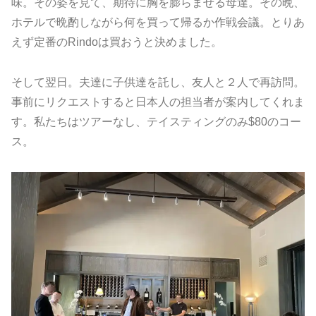
味。その姿を見て、期待に胸を膨らませる母達。その晩、
ホテルで晩酌しながら何を買って帰るか作戦会議。とりあ
えず定番のRindoは買おうと決めました。
そして翌日。夫達に子供達を託し、友人と２人で再訪問。
事前にリクエストすると日本人の担当者が案内してくれま
す。私たちはツアーなし、テイスティングのみ$80のコー
ス。