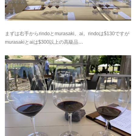
まずは右手からrindoとmurasaki、ai。rindoは$130ですが
murasakiとaiは$300以上の高級品…