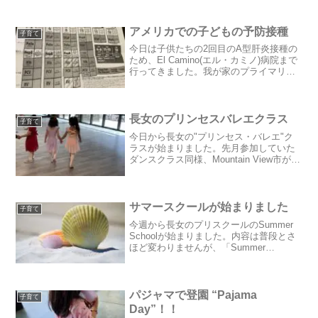
アメリカでの子どもの予防接種
子育て
今日は子供たちの2回目のA型肝炎接種の
ため、El Camino(エル・カミノ)病院まで
行ってきました。我が家のプライマリー
ドクター(主治医)は、日本語を話せる方が
良いと思いEl Camino(エル・カミノ)病院
のIwahashi Marc ...
長女のプリンセスバレエクラス
子育て
今日から長女の"プリンセス・バレエ"ク
ラスが始まりました。先月参加していた
ダンスクラス同様、Mountain View市が運
営するアクティビティーの一つです。今
回も大の仲良しのクラスメイトと一緒に
参加♪衣装もピンクのレオタードを、シュ
ーズも...
サマースクールが始まりました
子育て
今週から長女のプリスクールのSummer
Schoolが始まりました。内容は普段とさ
ほど変わりませんが、「Summer
program」や「Summer Camp」と呼んだ
りします。先週一週間は休園だったた
め、サマースクールが始まる前日の夜...
パジャマで登園 “Pajama
子育て
Day”！！