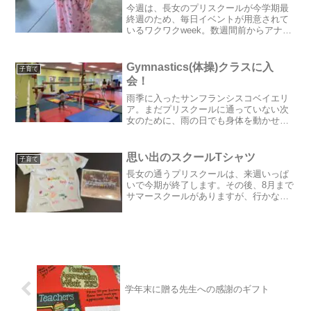
今週は、長女のプリスクールが今学期最
終週のため、毎日イベントが用意されて
いるワクワクweek。数週間前からアナウ
ンスされていた予定表がこちら。火曜日
の今日は、「Pajama Day」。パジャマを
着て登園する日なのです。以前、夫の同
Gymnastics(体操)クラスに入
子育て
僚から譲っ...
会！
雨季に入ったサンフランシスコベイエリ
ア。まだプリスクールに通っていない次
女のために、雨の日でも身体を動かせる
よう何処かのアクティビティーへの参加
を検討していました。そこで、近所に口
コミの良いGymnastics、いわゆる体操教
思い出のスクールTシャツ
子育て
室を見つけ、先...
長女の通うプリスクールは、来週いっぱ
いで今期が終了します。その後、8月まで
サマースクールがありますが、行かない
子も多いので来週で卒園の生徒もいま
す。日本の卒園式のような会はないよう
ですが、思い出づくりの一つとして、突
如始まったスクールTシャ...
学年末に贈る先生への感謝のギフト