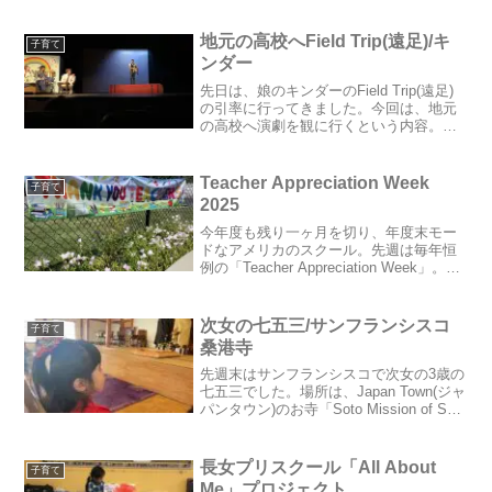
地元の高校へField Trip(遠足)/キ
子育て
ンダー
先日は、娘のキンダーのField Trip(遠足)
の引率に行ってきました。今回は、地元
の高校へ演劇を観に行くという内容。ボ
ランティアの保護者の役目は、
「chaperone(付き添い人)」。娘のクラス
の場合は、生徒４人１組のグループに1人
Teacher Appreciation Week
子育て
のc...
2025
今年度も残り一ヶ月を切り、年度末モー
ドなアメリカのスクール。先週は毎年恒
例の「Teacher Appreciation Week」。一
年間お世話になった先生やスタッフに、
感謝の気持ちを伝える一週間です。まず
は小学校・キンダーガーデン編。長女...
次女の七五三/サンフランシスコ
子育て
桑港寺
先週末はサンフランシスコで次女の3歳の
七五三でした。場所は、Japan Town(ジャ
パンタウン)のお寺「Soto Mission of San
Francisco 曹洞宗日米山桑港寺」。長女も
こちらに七五三でお世話になりました。
毎年9月に...
長女プリスクール「All About
子育て
Me」プロジェクト