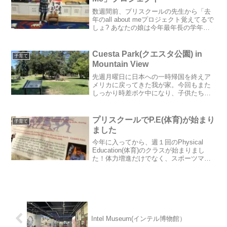
数週間前、プリスクールの先生から「去
年のall about meプロジェクト覚えてるで
しょ? あなたの娘は今年最年長の学年だ
から家で作ってきてね！」と手渡された
この手紙。え？何も覚えてないですよ！
と言う間も無く先生は去ってしまいまし
Cuesta Park(クエスタ公園) in
子育て
た(笑)...
Mountain View
先週月曜日に日本への一時帰国を終えア
メリカに戻ってきた我が家。今回もまた
しっかり時差ボケ中になり、子供たちは
いつも通りの時間に寝付くも深夜に数時
間起き、朝方二度寝し昼前に起きる、と
いう生活が一週間ほど続きました。その
プリスクールでP.E(体育)が始まり
子育て
ため、日中は活動的に過ご...
ました
今年に入ってから、週１回のPhysical
Education(体育)のクラスが始まりまし
た！体力増進だけでなく、スポーツマン
シップやチームワークを学ぶことを目的
にプログラムされているそうです。コー
チは、Kinesiology(運動/生理学...
Intel Museum(インテル博物館）