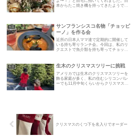
よ〜！」と自宅に招いてくれました。日
本からたこ焼き機を持ってきたようで、
タコを求め朝から買い出しに行ってくれ
たそう。次女と一緒にお昼の時間に伺い
ました♪同い年の男の子と3人で、たこ焼
きが出来上がる間一緒に遊...
サンフランシスコ名物「チョッピ
生活
ーノ」を作る会
近所の日本人ママ達で定期的に開催して
いる持ち寄りランチ会。今回は、私のリ
クエストで魚介類を持ち寄ってチョッピ
ーノを作る会にしました。チョッピーノ
(Cioppino)とは、サンフランシスコ名物の
魚介類をトマトベースのスープで煮込ん
生木のクリスマスツリーに挑戦
生活
だシチューの...
アメリカでは生木のクリスマスツリーを
飾る家庭が多く、私の住むシリコンバレ
ーでも11月中旬くらいからクリスマスツ
リーを売るTree Lotを街中でよく見かける
ようになりました。我が家も生木にした
いな〜と思っていたのですが、夫がひど
い鼻炎持ちな...
クリスマスのくつ下を名入りでオーダー