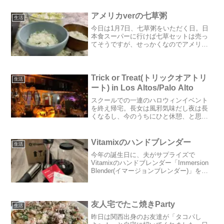
アメリカverの七草粥
生活
今日は1月7日、七草粥をいただく日。日
本食スーパーに行けば七草セットは売っ
てそうですが、せっかくなのでアメリカ
バージョンで作ろう！！と、いつも買い
物をするWhole Foodsで食材を揃えてみ
ました。その食材がこちら。ラディッシ
ュ、人参、S...
Trick or Treat(トリックオアトリ
生活
ート) in Los Altos/Palo Alto
スクールでの一連のハロウィンイベント
を終え帰宅。長女は風邪気味だし夜は長
くなるし、今のうちにひと休憩、と思っ
ていたところ、同級生のママから地元の
ダウンタウンで行われるTrick or Treatの
お誘いが。せっかくなので重い腰をあげ
Vitamixのハンドブレンダー
生活
行ってみ...
今年の誕生日に、夫がサプライズで
Vitamixのハンドブレンダー「Immersion
Blender(イマージョンブレンダー)」をプ
レゼントしてくれました。私は特に欲し
いとは言っていなかったので何故これを
くれたのかを聞いてみると、「便利そ
う...
友人宅でたこ焼きParty
生活
昨日は関西出身のお友達が「タコパし