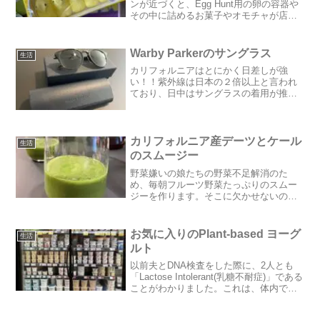
ンが近づくと、Egg Hunt用の卵の容器や
その中に詰めるお菓子やオモチャが店頭
に並びます。カラフルで明るい装飾なの
で、毎年この売り場を見ると「春がきた
な〜」と感じます。我が家も長女のスク
Warby Parkerのサングラス
生活
ールEgg hu...
カリフォルニアはとにかく日差しが強
い！！紫外線は日本の２倍以上と言われ
ており、日中はサングラスの着用が推奨
されています。私も、５年前にサンフラ
ンシスコに初めて渡った時からサングラ
スをなるべくかけるようにしているので
すが、当時から愛用している...
カリフォルニア産デーツとケール
生活
のスムージー
野菜嫌いの娘たちの野菜不足解消のた
め、毎朝フルーツ野菜たっぷりのスムー
ジーを作ります。そこに欠かせないのが
「デーツ」と「ケール」。デーツは、昔
は甘ったるい感じが苦手でしたが、次女
を妊娠した時に貧血予防に食べるように
お気に入りのPlant-based ヨーグ
生活
していました。そこで美味し...
ルト
以前夫とDNA検査をした際に、2人とも
「Lactose Intolerant(乳糖不耐症)」である
ことがわかりました。これは、体内で乳
糖(Lactose)を十分に消化できないため
に、胃が痛くなったり不調が生じるする