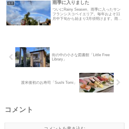
症状です。アジア系に多く、...
雨季に入りました
生活
ついにRainy Seasen、雨季に入ったサン
フランシスコベイエリア。毎年およそ11
月中下旬から始まり3月頃明けます。雨季
と言っても日本の梅雨のように毎日一日
中雨が降り続くことはなく、週に数日雨
が降り、おまけに雨が降っても一日数時
間、とい...
街の中の小さな図書館「Little Free
Library」
渡米後初のお寿司「Sushi Tomi」
コメント
コメントを書き込む