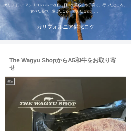
カリフォルニアシリコンバレー在住。日々の暮らしや子育て、行ったところ、
食べたもの、感じたこと、考えたこと。。。
カリフォルニア備忘ログ
The Wagyu ShopからA5和牛をお取り寄
せ
生活