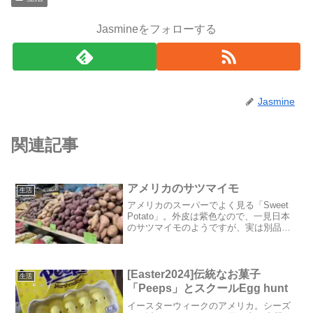
Jasmineをフォローする
Jasmine
関連記事
アメリカのサツマイモ
生活
アメリカのスーパーでよく見る「Sweet
Potato」。外皮は紫色なので、一見日本
のサツマイモのようですが、実は別品
種。中身はオレンジ色、水分量が多いた
めホクホク感は無く、甘さも控えめ、家
族も私もあまり好みません...。一般的に
家庭では、...
[Easter2024]伝統なお菓子
生活
「Peeps」とスクールEgg hunt
イースターウィークのアメリカ。シーズ