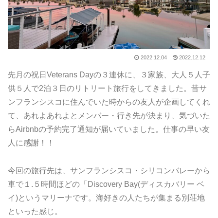
2022.12.04
2022.12.12
先月の祝日Veterans Dayの３連休に、３家族、大人５人子
供５人で2泊３日のリトリート旅行をしてきました。昔サ
ンフランシスコに住んでいた時からの友人が企画してくれ
て、あれよあれよとメンバー・行き先が決まり、気づいた
らAirbnbの予約完了通知が届いていました。仕事の早い友
人に感謝！！
今回の旅行先は、サンフランシスコ・シリコンバレーから
車で１.５時間ほどの「Discovery Bay(ディスカバリー ベ
イ)というマリーナです。海好きの人たちが集まる別荘地
といった感じ。