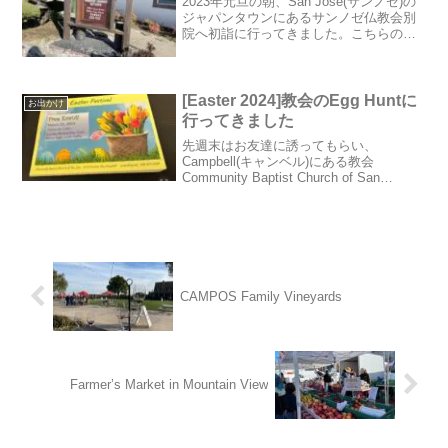
2023年元旦の朝、San Jose(サンノゼ)の
ジャパンタウンにあるサンノゼ仏教会別
院へ初詣に行ってきました。こちらのお
寺は1902年に建てられた京都の浄土真宗
本願寺派(西本願寺)の別院だそうです。ベ
イエリアの情報サイト「bayspo(ベ...
[Easter 2024]教会のEgg Huntに
お出かけ
行ってきました
先週末はお友達に誘ってもらい、
Campbell(キャンベル)にある教会
Community Baptist Church of San
Jose(CBCSJ)のイースターイベントに参
加してきました。朝からボランティアの
方々が中心となり運営して...
CAMPOS Family Vineyards
Farmer’s Market in Mountain View