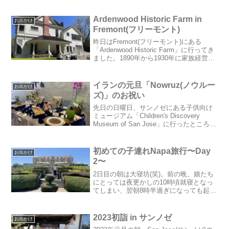
Americaの年パス「ゴールドパス」を持っ
ているとギルロイガーデンズも入...
Ardenwood Historic Farm in
お出かけ
Fremont(フリーモント)
昨日はFremont(フリーモント)にある
「Ardenwood Historic Farm」に行ってき
ました。1890年から1930年に家族経営を
されていたPatterson家の農園です。上の
写真は、実際に住んでいたお家。サンフ
ランシスコの...
イランの元旦「Nowruz(ノウルー
お出かけ
ズ)」のお祝い
先日の日曜日、サンノゼにある子供向け
ミュージアム「Children's Discovery
Museum of San Jose」に行ったところ、
「Nowrus(ノウルーズ)」のイベントが開
かれていました。Nowrus(ノウルーズ)に
ついて...
初めての子連れNapa旅行〜Day
お出かけ
2〜
2日目の朝は大寝坊(笑)。前の晩、娘たち
にとっては夜更かしの10時頃就寝となっ
てしまい、翌朝8時半過ぎになっても起き
ず、カーテンを開けて無理やり起こしま
した(汗)。急いで身支度をし、ホテルをチ
ェックアウト。10時から予約をしていた
2023初詣 in サンノゼ
お出かけ
Silen...