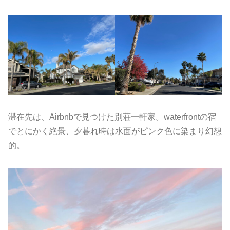
滞在先は、Airbnbで見つけた別荘一軒家。waterfrontの宿
でとにかく絶景、夕暮れ時は水面がピンク色に染まり幻想
的。