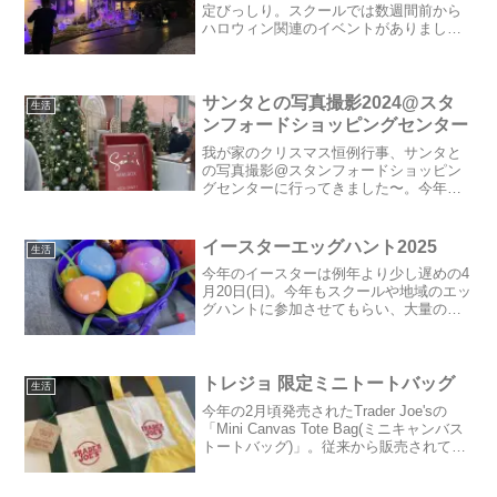
定びっしり。スクールでは数週間前から
ハロウィン関連のイベントがありました
が、31日当日は、朝から１日中ハロウィ
ンを楽しむ日。コスチュームを着て登校
します。まずは9時から全校生徒でハロウ
ィンパレード。今年は...
サンタとの写真撮影2024@スタ
生活
ンフォードショッピングセンター
我が家のクリスマス恒例行事、サンタと
の写真撮影@スタンフォードショッピン
グセンターに行ってきました〜。今年で3
回目。毎年行列なので来年こそ予約を取
ろう！と思いつつ、今年も見事に忘れ...
(汗)、機材トラブルなどもあって1時間ほ
イースターエッグハント2025
生活
ど待ちました。...
今年のイースターは例年より少し遅めの4
月20日(日)。今年もスクールや地域のエッ
グハントに参加させてもらい、大量のエ
ッグとおもちゃやシール、お菓子が連日
散乱していた我が家。まずはスクール
編。長女のキンダーでは、エッグハント
用の籠は紙袋で手作...
トレジョ 限定ミニトートバッグ
生活
今年の2月頃発売されたTrader Joe'sの
「Mini Canvas Tote Bag(ミニキャンバス
トートバッグ)」。従来から販売されてい
る紺色のトートバッグのミニバージョン
です。発売するなり直ぐに売り切れ、ア