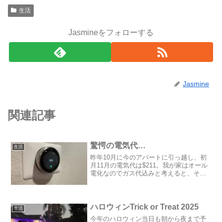
生活
Jasmineをフォローする
Jasmine
関連記事
驚愕の電気代…
生活
昨年10月に今のアパートに引っ越し、初
月11月の電気代は$211。我が家はオール
電化なのでガス代込みと考えると、そん
なもんかな〜と思っていたところ、翌月
分から謎の値上がり。12月分が驚愕の
$423！！！約5.5万円(泣)。思い当たるの
は11...
ハロウィンTrick or Treat 2025
生活
今年のハロウィン当日も朝から夜まで予