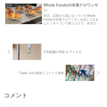
メリカで大きな話題になり...
Whole Foodsの冷凍クロワッサ
生活
ン
先日、以前から気になっていたWhole
Foodsの冷凍クロワッサンを試してみま
した！オーブンで焼くだけで、自宅で本
格的な焼き立てクロワッサンが楽しめ
る、と数年前からネットで話題の商品で
す。人気商品なので、売り切れているこ
とも多いのですが、...
子宮筋腫の手術 in アメリカ
Trader Joe’s新色ミニトート発売
コメント